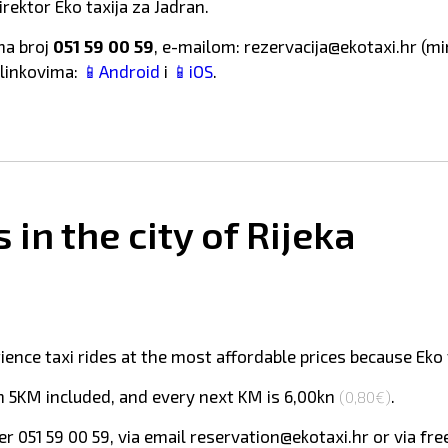
irektor Eko taxija za Jadran.
na broj
051 59 00 59
, e-mailom: rezervacija@ekotaxi.hr (mi
 linkovima:
📱Android
i
📱iOS
.
 in the city of Rijeka
ence taxi rides at the most affordable prices because Eko 
 5KM included, and every next KM is
6,00kn
.
(0,80€)
051 59 00 59, via email reservation@ekotaxi.hr or via free