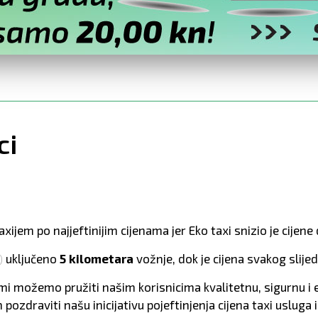
ci
xijem po najjeftinijim cijenama jer Eko taxi snizio je cijen
uključeno
5 kilometara
vožnje, dok je cijena svakog slij
)
mi možemo pružiti našim korisnicima kvalitetnu, sigurnu i 
ozdraviti našu inicijativu pojeftinjenja cijena taxi usluga i