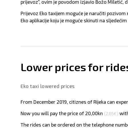
prijevoz“, ovim je povodom izjavio Božo Miletić, d
Prijevoz Eko taxijem moguće je naručiti pozivom 
Eko aplikacije koju je moguće skinuti na sljedećim
Lower prices for rides
Eko taxi lowered prices
From December 2019, citiznes of Rijeka can experi
Now you will pay the price of
20,00kn
with
(2,65€)
The rides can be ordered on the telephone number 