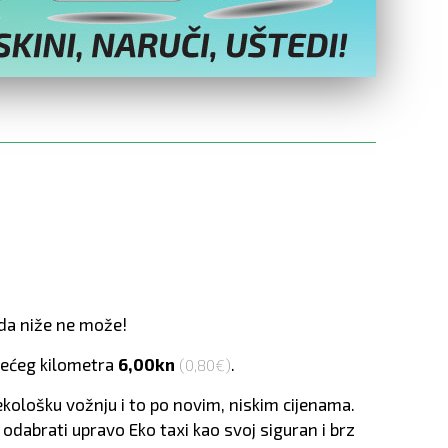
e da niže ne može!
edećeg kilometra
6,00kn
.
(0,80€)
ekološku vožnju i to po novim, niskim cijenama.
 odabrati upravo Eko taxi kao svoj siguran i brz