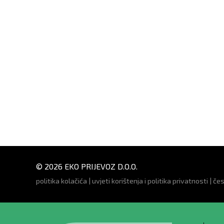
© 2026 EKO PRIJEVOZ D.O.O.
politika kolačića
|
uvjeti korištenja i politika privatnosti
|
čes