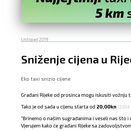
Listopad 2019
Sniženje cijena u Rije
Eko taxi snizio cijene
Građani Rijeke od prosinca mogu iskusiti vožnju ta
Tako je od sada u cijenu starta od
20,00kn
(2,65€
“Brinemo o našim sugrađanima i veseli nas što i 
Vjerujem kako će građani Rijeke sa zadovoljstvom p